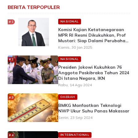
BERITA TERPOPULER
NASIONAL
Komisi Kajian Ketatanegaraan
MPR RI Resmi Dikukuhkan, Prof
Mustari: Siap Dalami Perubahan
UUD 1945
Kamis, 30 Jan 2025
NASIONAL
Presiden Jokowi Kukuhkan 76
Anggota Paskibraka Tahun 2024
Di Istana Negara, IKN
Rabu, 14 Agu 2024
DAERAH
BMKG Manfaatkan Teknologi
NWP Ukur Suhu Panas Makassar
Senin, 23 Sep 2024
INTERNATIONAL