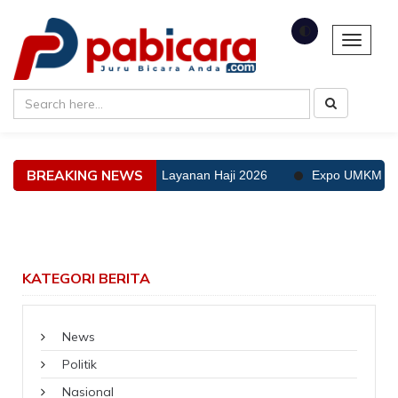
🌓
Toggle 
BREAKING NEWS
da Toleransi Kekurangan Layanan Haji 2026
Expo UMKM Terpadu
KATEGORI BERITA
News
Politik
Nasional