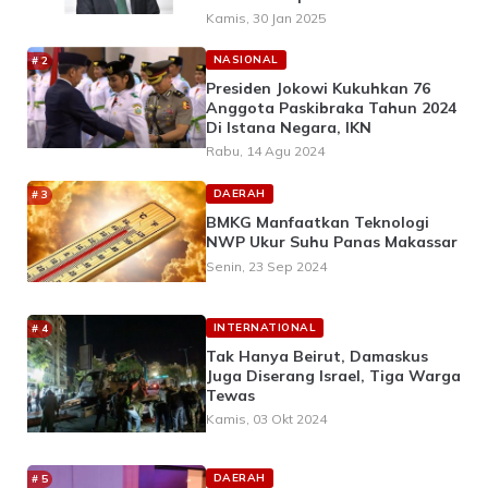
UUD 1945
Kamis, 30 Jan 2025
NASIONAL
Presiden Jokowi Kukuhkan 76
Anggota Paskibraka Tahun 2024
Di Istana Negara, IKN
Rabu, 14 Agu 2024
DAERAH
BMKG Manfaatkan Teknologi
NWP Ukur Suhu Panas Makassar
Senin, 23 Sep 2024
INTERNATIONAL
Tak Hanya Beirut, Damaskus
Juga Diserang Israel, Tiga Warga
Tewas
Kamis, 03 Okt 2024
DAERAH