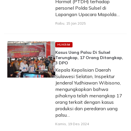
Hormat (PTDH) terhadap
personel Polda Sulsel di
Lapangan Upacara Mapolda…
Rabu, 15 Jan 2025
HUKRIM
Kasus Uang Palsu Di Sulsel
Terungkap, 17 Orang Ditangkap,
3 DPO
Kepala Kepolisian Daerah
Sulawesi Selatan, Inspektur
Jenderal Yudhiawan Wibisono,
mengungkapkan bahwa
pihaknya telah menangkap 17
orang terkait dengan kasus
produksi dan peredaran uang
palsu…
Kamis, 19 Des 2024