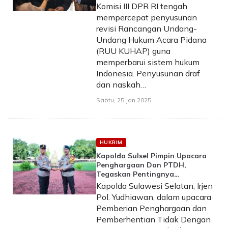
Komisi III DPR RI tengah
mempercepat penyusunan
revisi Rancangan Undang-
Undang Hukum Acara Pidana
(RUU KUHAP) guna
memperbarui sistem hukum
Indonesia. Penyusunan draf
dan naskah…
Sabtu, 25 Jan 2025
HUKRIM
Kapolda Sulsel Pimpin Upacara
Penghargaan Dan PTDH,
Tegaskan Pentingnya
Profesionalisme
Kapolda Sulawesi Selatan, Irjen
Pol. Yudhiawan, dalam upacara
Pemberian Penghargaan dan
Pemberhentian Tidak Dengan