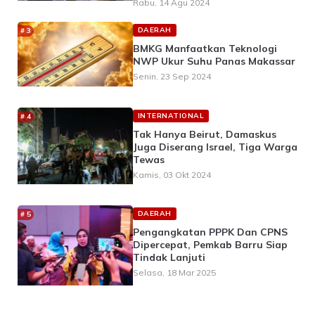
Rabu, 14 Agu 2024
DAERAH
BMKG Manfaatkan Teknologi
NWP Ukur Suhu Panas Makassar
Senin, 23 Sep 2024
INTERNATIONAL
Tak Hanya Beirut, Damaskus
Juga Diserang Israel, Tiga Warga
Tewas
Kamis, 03 Okt 2024
DAERAH
Pengangkatan PPPK Dan CPNS
Dipercepat, Pemkab Barru Siap
Tindak Lanjuti
Selasa, 18 Mar 2025