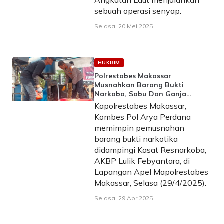
Angkatan Laut menjalankan
sebuah operasi senyap.
Selasa, 20 Mei 2025
HUKRIM
Polrestabes Makassar
Musnahkan Barang Bukti
Narkoba, Sabu Dan Ganja
Bernilai Fantastis
Kapolrestabes Makassar,
Kombes Pol Arya Perdana
memimpin pemusnahan
barang bukti narkotika
didampingi Kasat Resnarkoba,
AKBP Lulik Febyantara, di
Lapangan Apel Mapolrestabes
Makassar, Selasa (29/4/2025).
Selasa, 29 Apr 2025