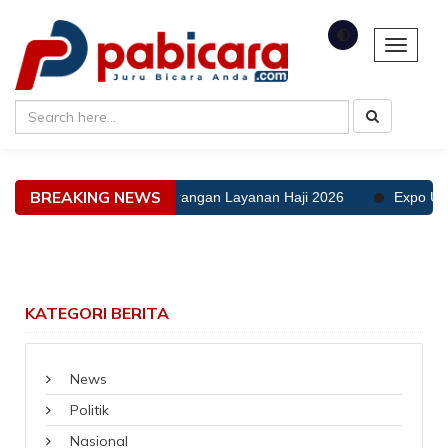
🌓
Toggle 
BREAKING NEWS
 Tak Ada Toleransi Kekurangan Layanan Haji 2026
Expo UMKM T
KATEGORI BERITA
News
Politik
Nasional