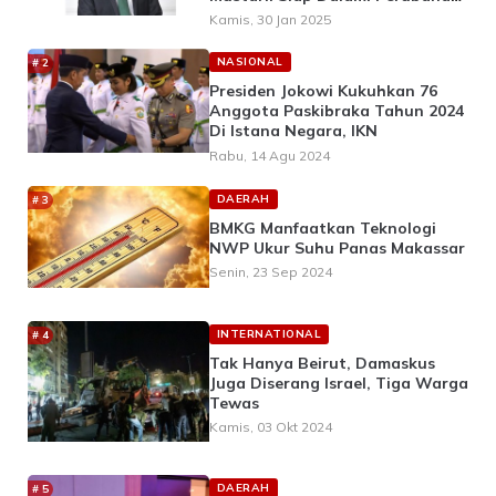
UUD 1945
Kamis, 30 Jan 2025
NASIONAL
Presiden Jokowi Kukuhkan 76
Anggota Paskibraka Tahun 2024
Di Istana Negara, IKN
Rabu, 14 Agu 2024
DAERAH
BMKG Manfaatkan Teknologi
NWP Ukur Suhu Panas Makassar
Senin, 23 Sep 2024
INTERNATIONAL
Tak Hanya Beirut, Damaskus
Juga Diserang Israel, Tiga Warga
Tewas
Kamis, 03 Okt 2024
DAERAH