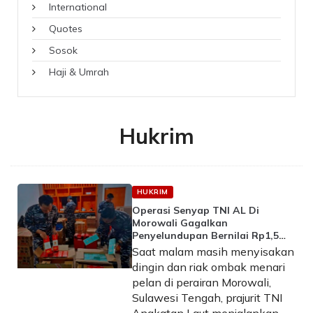
International
Quotes
Sosok
Haji & Umrah
Hukrim
HUKRIM
Operasi Senyap TNI AL Di
Morowali Gagalkan
Penyelundupan Bernilai Rp1,5
Miliar
Saat malam masih menyisakan
dingin dan riak ombak menari
pelan di perairan Morowali,
Sulawesi Tengah, prajurit TNI