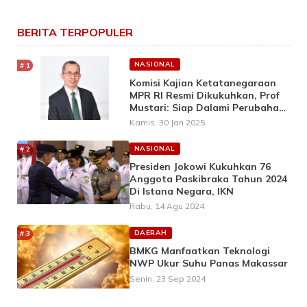
BERITA TERPOPULER
NASIONAL
Komisi Kajian Ketatanegaraan
MPR RI Resmi Dikukuhkan, Prof
Mustari: Siap Dalami Perubahan
UUD 1945
Kamis, 30 Jan 2025
NASIONAL
Presiden Jokowi Kukuhkan 76
Anggota Paskibraka Tahun 2024
Di Istana Negara, IKN
Rabu, 14 Agu 2024
DAERAH
BMKG Manfaatkan Teknologi
NWP Ukur Suhu Panas Makassar
Senin, 23 Sep 2024