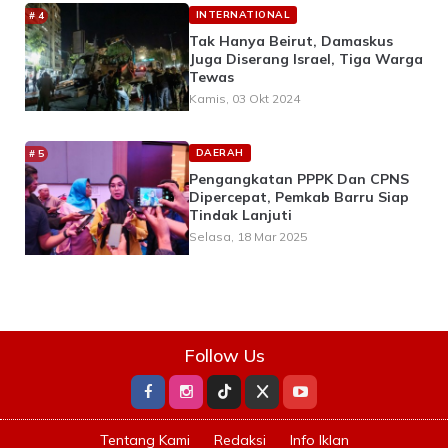
INTERNATIONAL
Tak Hanya Beirut, Damaskus
Juga Diserang Israel, Tiga Warga
Tewas
Kamis, 03 Okt 2024
DAERAH
Pengangkatan PPPK Dan CPNS
Dipercepat, Pemkab Barru Siap
Tindak Lanjuti
Selasa, 18 Mar 2025
Follow Us
Tentang Kami
Redaksi
Info Iklan