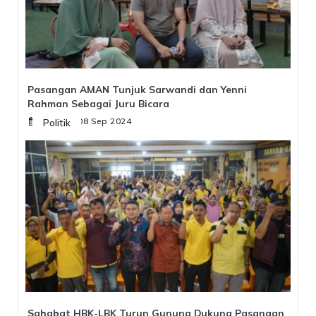
Pasangan AMAN Tunjuk Sarwandi dan Yenni
Rahman Sebagai Juru Bicara
Minggu, 08 Sep 2024
Politik
Sahabat HBK-LBK Turun Gunung Dukung Pasangan