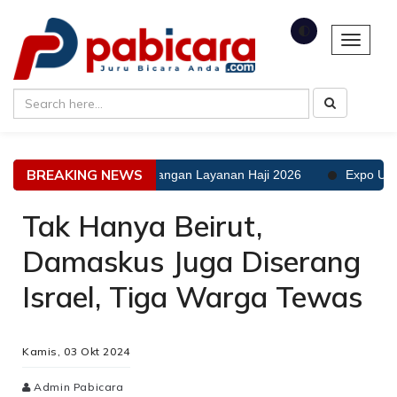
🌓
Toggle 
BREAKING NEWS
Tak Ada Toleransi Kekurangan Layanan Haji 2026
Expo UMKM Te
Tak Hanya Beirut,
Damaskus Juga Diserang
Israel, Tiga Warga Tewas
Kamis, 03 Okt 2024
Admin Pabicara