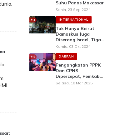
Suhu Panas Makassar
unia.
Senin, 23 Sep 2024
INTERNATIONAL
Tak Hanya Beirut,
Damaskus Juga
Diserang Israel, Tiga
Warga Tewas
Kamis, 03 Okt 2024
ama
DAERAH
da
Pengangkatan PPPK
Dan CPNS
Dipercepat, Pemkab
am
Barru Siap Tindak
Selasa, 18 Mar 2025
HMI
Lanjuti
ssar: