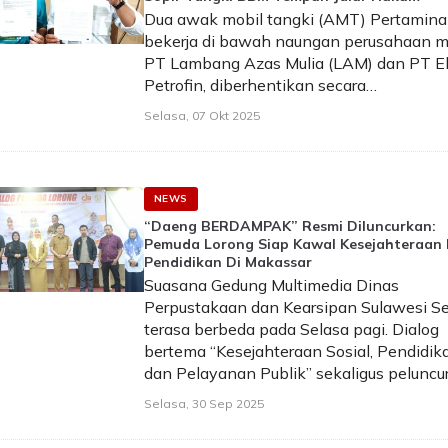
Dua awak mobil tangki (AMT) Pertamina
bekerja di bawah naungan perusahaan m
PT Lambang Azas Mulia (LAM) dan PT E
Petrofin, diberhentikan secara…
Selasa, 07 Okt 2025
NEWS
“Daeng BERDAMPAK” Resmi Diluncurkan:
Pemuda Lorong Siap Kawal Kesejahteraan
Pendidikan Di Makassar
Suasana Gedung Multimedia Dinas
Perpustakaan dan Kearsipan Sulawesi Se
terasa berbeda pada Selasa pagi. Dialog
bertema “Kesejahteraan Sosial, Pendidik
dan Pelayanan Publik” sekaligus pelunc
Selasa, 30 Sep 2025