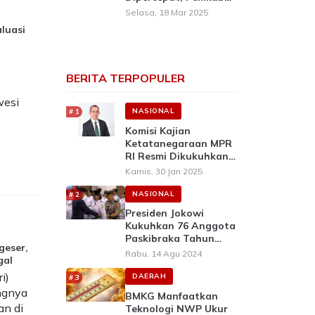
Barru Siap Tindak
Selasa, 18 Mar 2025
Lanjuti
luasi
BERITA TERPOPULER
wesi
NASIONAL
Komisi Kajian
Ketatanegaraan MPR
RI Resmi Dikukuhkan,
Prof Mustari: Siap
Kamis, 30 Jan 2025
Dalami Perubahan
UUD 1945
NASIONAL
Presiden Jokowi
Kukuhkan 76 Anggota
Paskibraka Tahun
geser,
2024 Di Istana
Rabu, 14 Agu 2024
gal
Negara, IKN
i)
DAERAH
ngnya
BMKG Manfaatkan
n di
Teknologi NWP Ukur