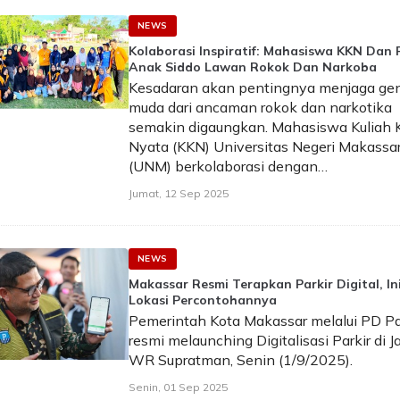
NEWS
Kolaborasi Inspiratif: Mahasiswa KKN Dan
Anak Siddo Lawan Rokok Dan Narkoba
Kesadaran akan pentingnya menjaga gen
muda dari ancaman rokok dan narkotika
semakin digaungkan. Mahasiswa Kuliah K
Nyata (KKN) Universitas Negeri Makassa
(UNM) berkolaborasi dengan…
Jumat, 12 Sep 2025
NEWS
Makassar Resmi Terapkan Parkir Digital, In
Lokasi Percontohannya
Pemerintah Kota Makassar melalui PD Pa
resmi melaunching Digitalisasi Parkir di J
WR Supratman, Senin (1/9/2025).
Senin, 01 Sep 2025