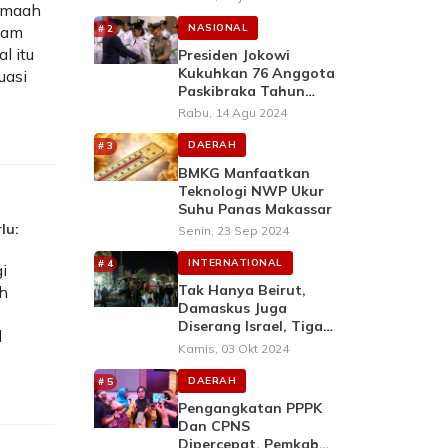
emaah
Dalami Perubahan
UUD 1945
NASIONAL
alam
l itu
Presiden Jokowi
Kukuhkan 76 Anggota
uasi
Paskibraka Tahun
2024 Di Istana
Rabu, 14 Agu 2024
Negara, IKN
DAERAH
BMKG Manfaatkan
Teknologi NWP Ukur
Suhu Panas Makassar
lu:
Senin, 23 Sep 2024
INTERNATIONAL
i
Tak Hanya Beirut,
h
Damaskus Juga
Diserang Israel, Tiga
l
Warga Tewas
Kamis, 03 Okt 2024
DAERAH
Pengangkatan PPPK
Dan CPNS
Dipercepat, Pemkab