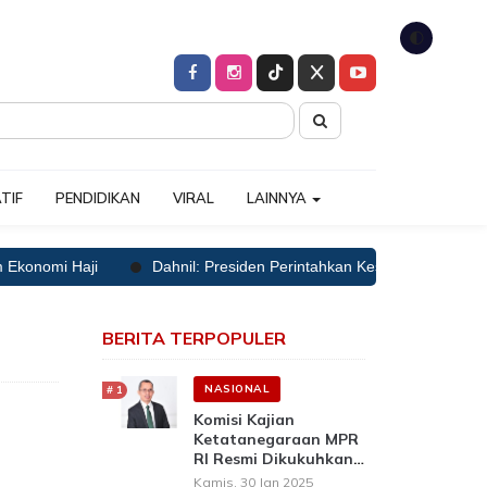
🌓
TIF
PENDIDIKAN
VIRAL
LAINNYA
omi Haji
Dahnil: Presiden Perintahkan Keselamatan Jemaah Haji
BERITA TERPOPULER
NASIONAL
Komisi Kajian
Ketatanegaraan MPR
RI Resmi Dikukuhkan,
Prof Mustari: Siap
Kamis, 30 Jan 2025