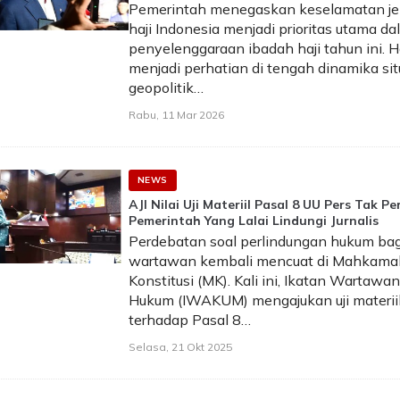
Pemerintah menegaskan keselamatan j
haji Indonesia menjadi prioritas utama d
penyelenggaraan ibadah haji tahun ini. Ha
menjadi perhatian di tengah dinamika sit
geopolitik…
Rabu, 11 Mar 2026
NEWS
AJI Nilai Uji Materiil Pasal 8 UU Pers Tak Per
Pemerintah Yang Lalai Lindungi Jurnalis
Perdebatan soal perlindungan hukum bag
wartawan kembali mencuat di Mahkama
Konstitusi (MK). Kali ini, Ikatan Wartawan
Hukum (IWAKUM) mengajukan uji materii
terhadap Pasal 8…
Selasa, 21 Okt 2025