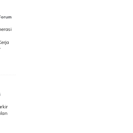
 Forum
erasi
erja
r
i
rkir
alan