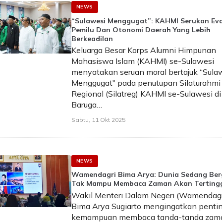
NEWS
“Sulawesi Menggugat”: KAHMI Serukan Eva
Pemilu Dan Otonomi Daerah Yang Lebih
Berkeadilan
Keluarga Besar Korps Alumni Himpunan
Mahasiswa Islam (KAHMI) se-Sulawesi
menyatakan seruan moral bertajuk “Sula
Menggugat" pada penutupan Silaturahmi
Regional (Silatreg) KAHMI se-Sulawesi di
Baruga…
Sabtu, 11 Okt 2025
NEWS
Wamendagri Bima Arya: Dunia Sedang Ber
Tak Mampu Membaca Zaman Akan Terting
Wakil Menteri Dalam Negeri (Wamendagr
Bima Arya Sugiarto mengingatkan penti
kemampuan membaca tanda-tanda zama