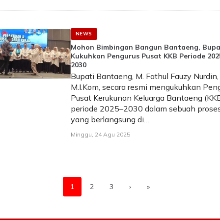
NEWS
Mohon Bimbingan Bangun Bantaeng, Bupa
Kukuhkan Pengurus Pusat KKB Periode 202
2030
Bupati Bantaeng, M. Fathul Fauzy Nurdin,
M.I.Kom, secara resmi mengukuhkan Pen
Pusat Kerukunan Keluarga Bantaeng (KK
periode 2025–2030 dalam sebuah proses
yang berlangsung di…
Minggu, 24 Agu 2025
1
2
3
›
»