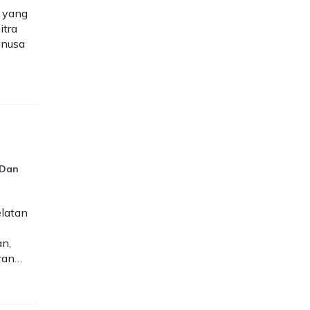
 yang
itra
lnusa
 Dan
latan
an,
uran…