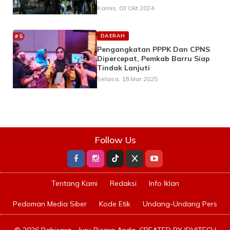
Kamis, 03 Okt 2024
DAERAH
Pengangkatan PPPK Dan CPNS
Dipercepat, Pemkab Barru Siap
Tindak Lanjuti
Selasa, 18 Mar 2025
Follow Us
Tentang Kami
Redaksi
Info Iklan
Pedoman Media Siber
Kode Etik
Undang-Undang Pers