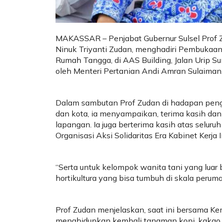
MAKASSAR – Penjabat Gubernur Sulsel Prof Zu
Ninuk Triyanti Zudan, menghadiri Pembukaan
Rumah Tangga, di AAS Building, Jalan Urip Su
oleh Menteri Pertanian Andi Amran Sulaiman
Dalam sambutan Prof Zudan di hadapan pengu
dan kota, ia menyampaikan, terima kasih dan
lapangan. Ia juga berterima kasih atas seluruh
Organisasi Aksi Solidaritas Era Kabinet Kerja
“Serta untuk kelompok wanita tani yang luar 
hortikultura yang bisa tumbuh di skala perum
Prof Zudan menjelaskan, saat ini bersama K
menghidupkan kembali tanaman kopi, kakao,