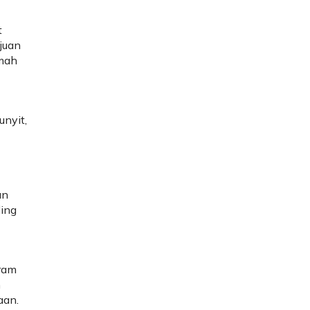
t
juan
umah
unyit,
an
ling
ram
n
aan.