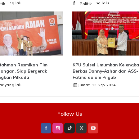
ar yang lalu
1 year yang lalu
itik
Politik
Rahman Resmikan Tim
KPU Sulsel Umumkan Kelengk
angan, Siap Bergerak
Berkas Danny-Azhar dan ASS-
gkan Pilkada
Fatma dalam Pilgub
ar yang lalu
Jumat, 13 Sep 2024
Follow Us