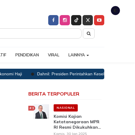
🌓
TIF
PENDIDIKAN
VIRAL
LAINNYA
 Haji
Dahnil: Presiden Perintahkan Keselamatan Jemaah Haji Jad
BERITA TERPOPULER
NASIONAL
Komisi Kajian
Ketatanegaraan MPR
RI Resmi Dikukuhkan,
Prof Mustari: Siap
Kamis, 30 Jan 2025