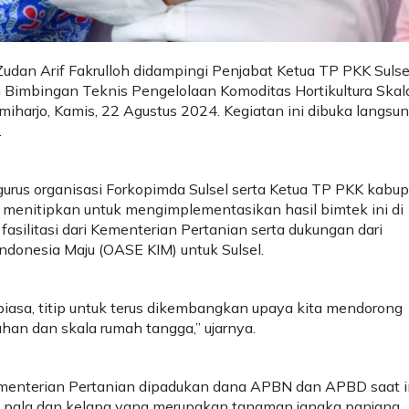
dan Arif Fakrulloh didampingi Penjabat Ketua TP PKK Sulse
 Bimbingan Teknis Pengelolaan Komoditas Hortikultura Skal
miharjo, Kamis, 22 Agustus 2024. Kegiatan ini dibuka langsu
.
rus organisasi Forkopimda Sulsel serta Ketua TP PKK kabu
 menitipkan untuk mengimplementasikan hasil bimtek ini di
 fasilitasi dari Kementerian Pertanian serta dukungan dari
 Indonesia Maju (OASE KIM) untuk Sulsel.
biasa, titip untuk terus dikembangkan upaya kita mendorong
ahan dan skala rumah tangga,” ujarnya.
ementerian Pertanian dipadukan dana APBN dan APBD saat i
 pala dan kelapa yang merupakan tanaman jangka panjang