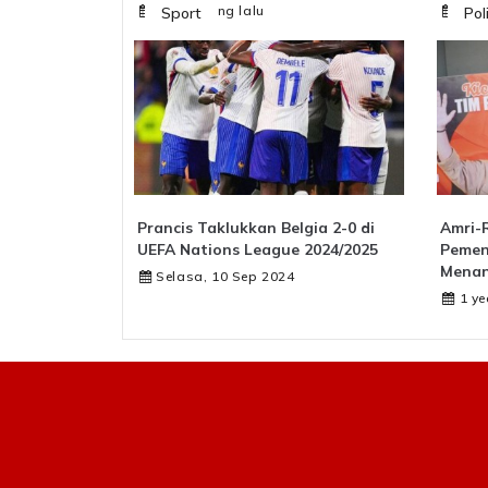
1 year yang lalu
1 ye
Sport
Pol
Prancis Taklukkan Belgia 2-0 di
Amri-
UEFA Nations League 2024/2025
Pemen
Menan
Selasa, 10 Sep 2024
1 ye