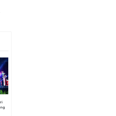
ri
ong