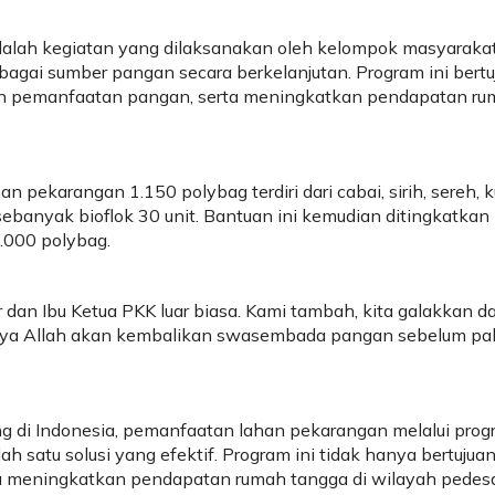
dalah kegiatan yang dilaksanakan oleh kelompok masyaraka
ai sumber pangan secara berkelanjutan. Program ini bertu
 dan pemanfaatan pangan, serta meningkatkan pendapatan r
pekarangan 1.150 polybag terdiri dari cabai, sirih, sereh, k
 sebanyak bioflok 30 unit. Bantuan ini kemudian ditingkatkan
.000 polybag.
dan Ibu Ketua PKK luar biasa. Kami tambah, kita galakkan d
 insya Allah akan kembalikan swasembada pangan sebelum pa
 di Indonesia, pemanfaatan lahan pekarangan melalui prog
h satu solusi yang efektif. Program ini tidak hanya bertujua
a meningkatkan pendapatan rumah tangga di wilayah pedes