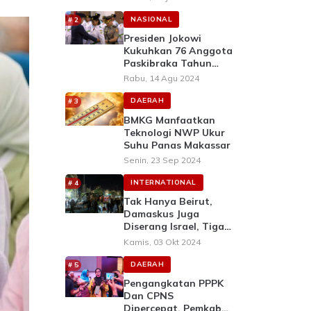
Dalami Perubahan
UUD 1945
NASIONAL
Presiden Jokowi
Kukuhkan 76 Anggota
Paskibraka Tahun
2024 Di Istana
Rabu, 14 Agu 2024
Negara, IKN
DAERAH
BMKG Manfaatkan
Teknologi NWP Ukur
Suhu Panas Makassar
Senin, 23 Sep 2024
INTERNATIONAL
Tak Hanya Beirut,
Damaskus Juga
Diserang Israel, Tiga
Warga Tewas
Kamis, 03 Okt 2024
DAERAH
Pengangkatan PPPK
Dan CPNS
Dipercepat, Pemkab